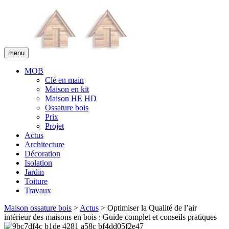
menu
MOB
Clé en main
Maison en kit
Maison HE HD
Ossature bois
Prix
Projet
Actus
Architecture
Décoration
Isolation
Jardin
Toiture
Travaux
Maison ossature bois
>
Actus
> Optimiser la Qualité de l’air
intérieur des maisons en bois : Guide complet et conseils pratiques