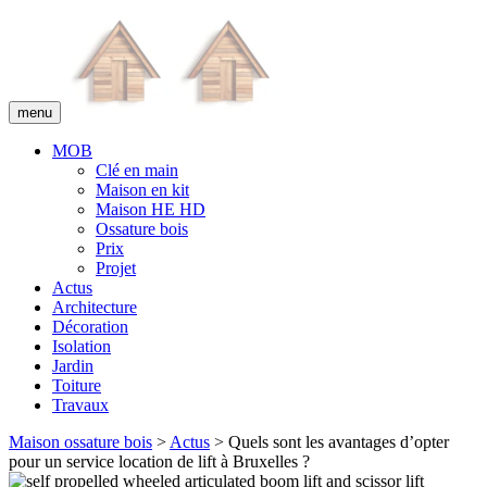
menu
MOB
Clé en main
Maison en kit
Maison HE HD
Ossature bois
Prix
Projet
Actus
Architecture
Décoration
Isolation
Jardin
Toiture
Travaux
Maison ossature bois
>
Actus
> Quels sont les avantages d’opter
pour un service location de lift à Bruxelles ?