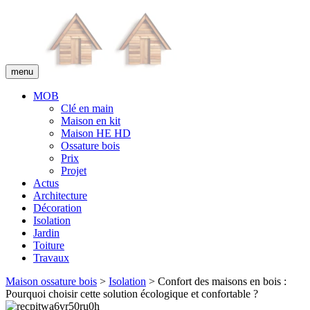
menu
MOB
Clé en main
Maison en kit
Maison HE HD
Ossature bois
Prix
Projet
Actus
Architecture
Décoration
Isolation
Jardin
Toiture
Travaux
Maison ossature bois
>
Isolation
> Confort des maisons en bois :
Pourquoi choisir cette solution écologique et confortable ?