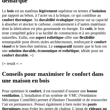
démarque
Le
bois
est un matériau
légèrement
supérieur en termes d’
isolation
par rapport au béton, à l’acier ou à la brique, ce qui contribue au
confort thermique
. Sa
durabilité écologique
repose sur sa capacité
à absorber et stocker le carbone, contrairement à d’autres matériaux
dont la fabrication est plus gourmande en énergie. En
coût
, le bois
reste compétitif grâce à sa facilité de construction et à ses propriétés
naturelles. Enfin, son
aspect esthétique
offre une
flexibilité
remarquable pour divers styles architecturaux, renforçant le
confort
visuel
et le bien-être intérieur. Le
comparatif
montre que le bois est
une
solution durable, économique et esthétique
, idéale pour un
confort durable
. »}
{« result »: »
Conseils pour maximiser le confort dans
une maison en bois
Pour optimiser le
confort
, il est essentiel d’assurer une
bonne
ventilation
. L’installation d’un système de VMC (Ventilation
Mécanique Contrôlée) permet d’éliminer l’humidité et de renouveler
l’air en permanence. Pensez également à bien isoler les
ponts
thermiques
pour éviter les pertes de chaleur. L’ajout de
rideaux ou