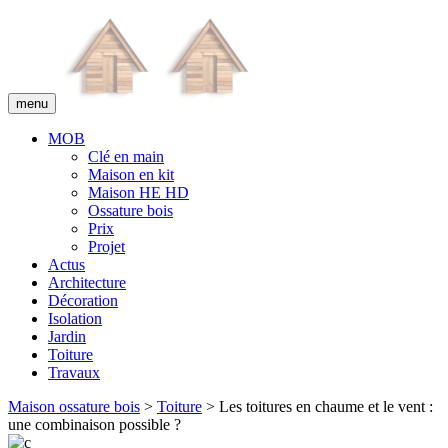
menu
MOB
Clé en main
Maison en kit
Maison HE HD
Ossature bois
Prix
Projet
Actus
Architecture
Décoration
Isolation
Jardin
Toiture
Travaux
Maison ossature bois
>
Toiture
> Les toitures en chaume et le vent :
une combinaison possible ?